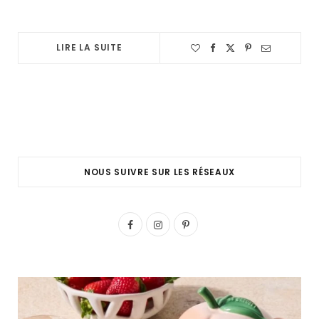
LIRE LA SUITE
NOUS SUIVRE SUR LES RÉSEAUX
F
I
P
a
n
i
c
s
n
e
t
t