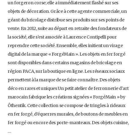
un forgeron corse; elle a immédiatement flashé sur ses
objets de décoration. Grâce à cette agente commerciale, un
géant du bricolage distribue ses produits sur ses points de
vente. En 2012, suite au départ en retraite des fondateurs de
la société, elle s’est associée à Laurence Contipelli pour
reprendre cette société. Ensemble, elles initient un virage
digital de la marque « ForgéMain ». Les objets en fer forgé
sont disponibles dans certains magasins de bricolage en
région PACA, sur la boutique en ligne. Les réseaux sociaux
permettent à la marque de se faire connaître. Des objets
déco en rares et uniques Un petit atelier de ferronnerie d’art
marocain fabrique les créations signées « ForgéMain » by
Ôthentik. Cette collection se compose de tringles à rideaux
en fer forgé, d’équerres murales, de boutons de meubles en
fer forgé ou encore des porte-manteaux. Des objets cuisine,
…