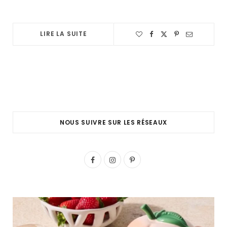
LIRE LA SUITE
NOUS SUIVRE SUR LES RÉSEAUX
F
I
P
a
n
i
c
s
n
e
t
t