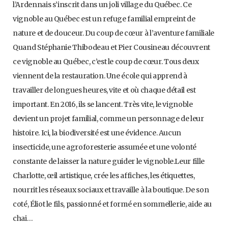
l’Ardennais s’inscrit dans un joli village du Québec. Ce
vignoble au Québec est un refuge familial empreint de
nature et de douceur. Du coup de cœur à l’aventure familiale
Quand Stéphanie Thibodeau et Pier Cousineau découvrent
ce vignoble au Québec, c’est le coup de cœur. Tous deux
viennent de la restauration. Une école qui apprend à
travailler de longues heures, vite et où chaque détail est
important. En 2016, ils se lancent. Très vite, le vignoble
devient un projet familial, comme un personnage de leur
histoire. Ici, la biodiversité est une évidence. Aucun
insecticide, une agroforesterie assumée et une volonté
constante de laisser la nature guider le vignoble.Leur fille
Charlotte, œil artistique, crée les affiches, les étiquettes,
nourrit les réseaux sociaux et travaille à la boutique. De son
coté, Éliot le fils, passionné et formé en sommellerie, aide au
chai…