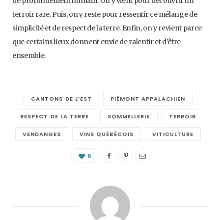
de profondément humain. On y vient pour découvrir un
terroir rare. Puis, on y reste pour ressentir ce mélange de
simplicité et de respect de la terre. Enfin, on y revient parce
que certains lieux donnent envie de ralentir et d’être
ensemble.
CANTONS DE L’EST
PIÉMONT APPALACHIEN
RESPECT DE LA TERRE
SOMMELLERIE
TERROIR
VENDANGES
VINS QUÉBÉCOIS
VITICULTURE
6