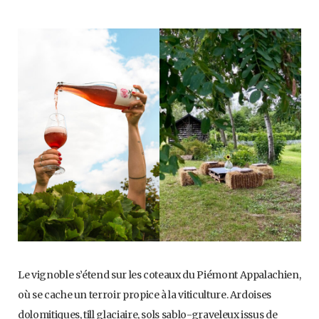
Le vignoble s’étend sur les coteaux du Piémont Appalachien,
où se cache un terroir propice à la viticulture. Ardoises
dolomitiques, till glaciaire, sols sablo-graveleux issus de