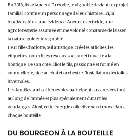
En 2016, ils se lancent. Très vite, le vignoble devient un projet
familial, comme un personnage de leur histoire. Ici, la
biodiversité est une évidence. Aucun insecticide, une
agroforesterie assumée et une volonté constante de laisser
la nature guider le vignoble.
Leur fille Charlotte, œil artistique, crée les affiches, les
étiquettes, nourrit les réseaux sociaux et travaille à la
boutique. De son coté, Éliot le fils, passionné et formé en
sommellerie, aide au chai et orchestre l’installation des toiles
hivernales.
Les familles, amis et bénévoles participent aux corvées tout
au long de l’année et plus spécialement durant les
vendanges. Ainsi, cette énergie collective se retrouve dans
chaque bouteille.
DU BOURGEON À LA BOUTEILLE