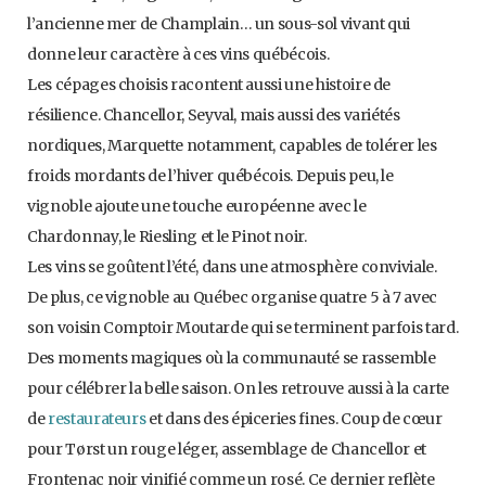
l’ancienne mer de Champlain… un sous-sol vivant qui
donne leur caractère à ces vins québécois.
Les cépages choisis racontent aussi une histoire de
résilience. Chancellor, Seyval, mais aussi des variétés
nordiques, Marquette notamment, capables de tolérer les
froids mordants de l’hiver québécois. Depuis peu, le
vignoble ajoute une touche européenne avec le
Chardonnay, le Riesling et le Pinot noir.
Les vins se goûtent l’été, dans une atmosphère conviviale.
De plus, ce vignoble au Québec organise quatre 5 à 7 avec
son voisin Comptoir Moutarde qui se terminent parfois tard.
Des moments magiques où la communauté se rassemble
pour célébrer la belle saison. On les retrouve aussi à la carte
de
restaurateurs
et dans des épiceries fines. Coup de cœur
pour Tørst un rouge léger, assemblage de Chancellor et
Frontenac noir vinifié comme un rosé. Ce dernier reflète