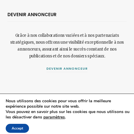
DEVENIR ANNONCEUR
Grâce à nos collaborations variées et à nos partenariats
stratégiques, nous offrons une visibilité exceptionnelle à nos
annonceurs, assurant ainsi le succès constant de nos
publications et de nos dossiers spéciaux.
DEVENIR ANNONCEUR
Nous utilisons des cookies pour vous offrir la meilleure
expérience possible sur notre site web.
© 2024 Maisonetjardinmagazine.fr.
Mentions légales
et
politique de
Vous pouvez en savoir plus sur les cookies que nous utilisons ou
les désactiver dans
paramètres
.
confidentialité
.
Top
Accept