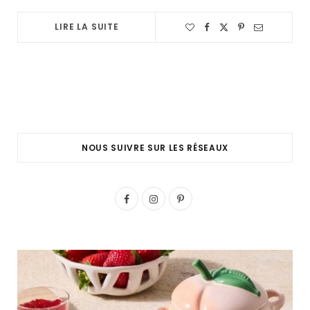
LIRE LA SUITE
NOUS SUIVRE SUR LES RÉSEAUX
F
I
P
a
n
i
c
s
n
e
t
t
b
a
e