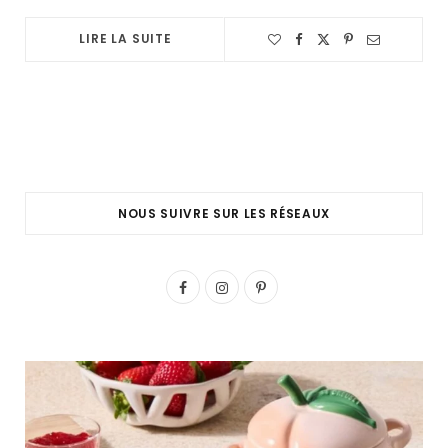
LIRE LA SUITE
NOUS SUIVRE SUR LES RÉSEAUX
F
I
P
a
n
i
c
s
n
e
t
t
b
a
e