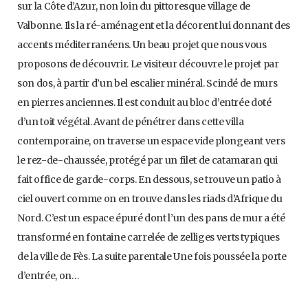
sur la Côte d’Azur, non loin du pittoresque village de
Valbonne. Ils la ré-aménagent et la décorent lui donnant des
accents méditerranéens. Un beau projet que nous vous
proposons de découvrir. Le visiteur découvre le projet par
son dos, à partir d’un bel escalier minéral. Scindé de murs
en pierres anciennes. Il est conduit au bloc d’entrée doté
d’un toit végétal. Avant de pénétrer dans cette villa
contemporaine, on traverse un espace vide plongeant vers
le rez-de-chaussée, protégé par un filet de catamaran qui
fait office de garde-corps. En dessous, se trouve un patio à
ciel ouvert comme on en trouve dans les riads d’Afrique du
Nord. C’est un espace épuré dont l’un des pans de mur a été
transformé en fontaine carrelée de zelliges verts typiques
de la ville de Fès. La suite parentale Une fois poussée la porte
d’entrée, on…