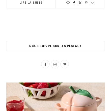
LIRE LA SUITE
NOUS SUIVRE SUR LES RÉSEAUX
F
I
P
a
n
i
c
s
n
e
t
t
b
a
e
o
g
r