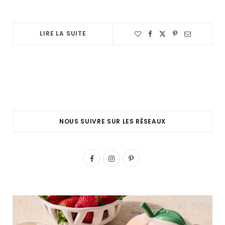
LIRE LA SUITE
NOUS SUIVRE SUR LES RÉSEAUX
F
I
P
a
n
i
c
s
n
e
t
t