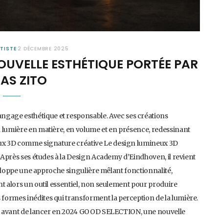
TISTE
2 DÉCEMBRE 2025
OUVELLE ESTHÉTIQUE PORTÉE PAR
AS ZITO
gage esthétique et responsable. Avec ses créations
a lumière en matière, en volume et en présence, redessinant
neux 3D comme signature créative Le design lumineux 3D
. Après ses études à la Design Academy d’Eindhoven, il revient
éveloppe une approche singulière mêlant fonctionnalité,
nt alors un outil essentiel, non seulement pour produire
formes inédites qui transforment la perception de la lumière.
oy, avant de lancer en 2024 GOOD SELECTION, une nouvelle