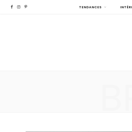
F
I
P
TENDANCES
INTÉR
a
n
i
c
s
n
e
t
t
b
a
e
B
o
g
r
o
r
e
k
a
s
m
t