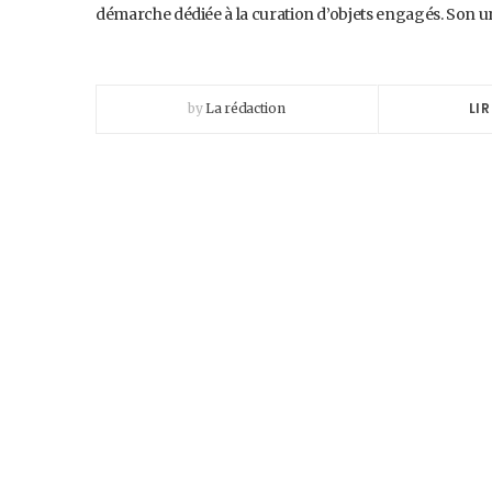
démarche dédiée à la curation d’objets engagés. Son u
LIR
by
La rédaction