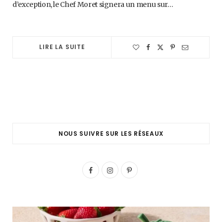
d’exception, le Chef Moret signera un menu sur…
LIRE LA SUITE
NOUS SUIVRE SUR LES RÉSEAUX
F
I
P
a
n
i
c
s
n
e
t
t