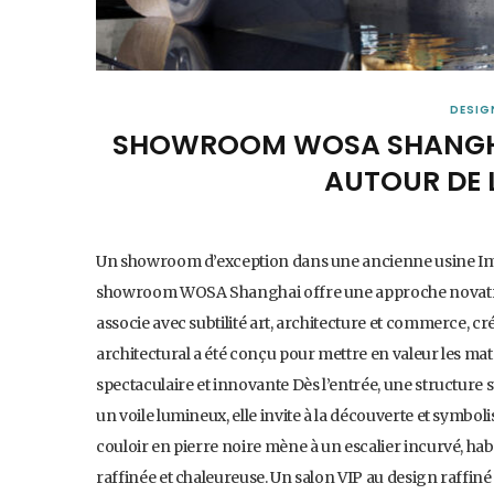
DESIG
SHOWROOM WOSA SHANGHAI
AUTOUR DE L
Un showroom d’exception dans une ancienne usine Imp
showroom WOSA Shanghai offre une approche novatrice 
associe avec subtilité art, architecture et commerce, c
architectural a été conçu pour mettre en valeur les maté
spectaculaire et innovante Dès l’entrée, une structure 
un voile lumineux, elle invite à la découverte et symboli
couloir en pierre noire mène à un escalier incurvé, ha
raffinée et chaleureuse. Un salon VIP au design raffin