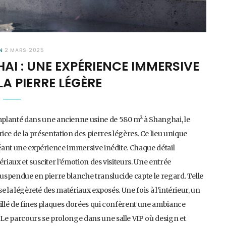
N
2 MARS 2025
 : UNE EXPÉRIENCE IMMERSIVE
A PIERRE LÉGÈRE
lanté dans une ancienne usine de 580 m² à Shanghai, le
de la présentation des pierres légères. Ce lieu unique
réant une expérience immersive inédite. Chaque détail
riaux et susciter l’émotion des visiteurs. Une entrée
suspendue en pierre blanche translucide capte le regard. Telle
se la légèreté des matériaux exposés. Une fois à l’intérieur, un
billé de fines plaques dorées qui confèrent une ambiance
é Le parcours se prolonge dans une salle VIP où design et