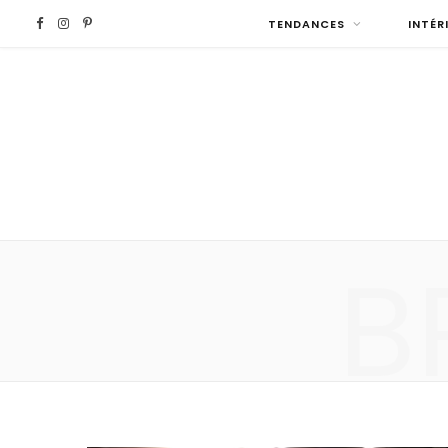
F
I
P
TENDANCES
INTÉR
a
n
i
c
s
n
e
t
t
b
a
e
B
o
g
r
o
r
e
k
a
s
m
t