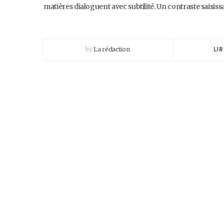
matières dialoguent avec subtilité. Un contraste saisis
LIR
by
La rédaction