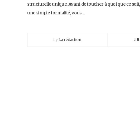
structurelle unique. Avant de toucher à quoi que ce soit
une simple formalité, vous…
LIR
by
La rédaction