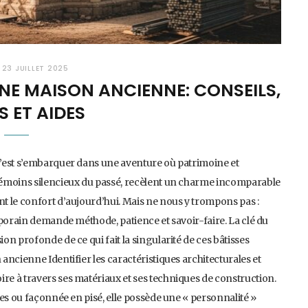
23 JUILLET 2025
NE MAISON ANCIENNE: CONSEILS,
S ET AIDES
c’est s’embarquer dans une aventure où patrimoine et
témoins silencieux du passé, recèlent un charme incomparable
t le confort d’aujourd’hui. Mais ne nous y trompons pas :
mporain demande méthode, patience et savoir-faire. La clé du
n profonde de ce qui fait la singularité de ces bâtisses
ncienne Identifier les caractéristiques architecturales et
e à travers ses matériaux et ses techniques de construction.
es ou façonnée en pisé, elle possède une « personnalité »