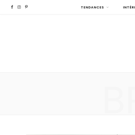
F
I
P
TENDANCES
INTÉR
a
n
i
c
s
n
e
t
t
b
a
e
B
o
g
r
o
r
e
k
a
s
m
t