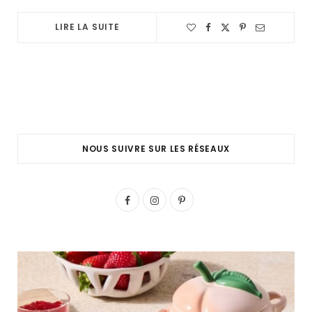
LIRE LA SUITE
NOUS SUIVRE SUR LES RÉSEAUX
F
I
P
a
n
i
c
s
n
e
t
t
b
a
e