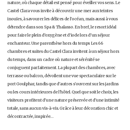
nature, où chaque détail est pensé pour éveiller vos sens. Le
Castel Clara vous invite à découvrir une mer aux teintes
inouïes, à savourer les délices de l’océan, mais aussi à vous
détendre dans son Spa & Thalasso. En bref, le resort idéal
pour faire le plein d’oxygène et d’iode lors d’un séjour
enchanteur. Une parenthèse hors du temps Les 66
chambres et suites du Castel Clara invitent à un séjour hors
du temps, dans un cadre où nature et sérénité se
conjuguent parfaitement. La plupart des chambres, avec
terrasse ou balcon, dévoilent une vue spectaculaire sur le
port Goulphar, tandis que d’autres s’ouvrent sur les jardins
ou les cours intérieures de l’hôtel. Quel que soit le choix, les
visiteurs profitent d’une nature préservée et d’une intimité
totale, sans aucun vis-à-vis. Grâce à leur décoration chic et
décontractée, inspirée…