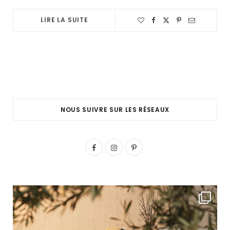
LIRE LA SUITE
NOUS SUIVRE SUR LES RÉSEAUX
F
I
P
a
n
i
c
s
n
e
t
t
b
a
e