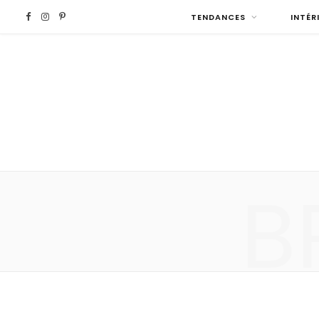
F
I
P
TENDANCES
INTÉR
a
n
i
c
s
n
e
t
t
b
a
e
B
o
g
r
o
r
e
k
a
s
m
t