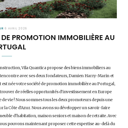
UR
6 AVRIL 2026
S DE PROMOTION IMMOBILIÈRE AU
RTUGAL
nstruction, Vila Quantica propose des biens immobiliers au
. Rencontre avec ses deux fondateurs, Damien Harry-Marin et
est née votre société de promotion immobilière au Portugal,
e trouver de réelles opportunités d’investissement en Europe
re de vie ! Nous sommes tous les deux promoteurs depuis une
sur la Côte d’Azur. Nous avons su développer un savoir-faire
mmeuble d’habitation, maison seniors et maison de retraite. Avec
nous pouvons maintenant proposer cette expertise au-delà du