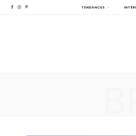
F
I
P
TENDANCES
INTÉR
a
n
i
c
s
n
e
t
t
b
a
e
B
o
g
r
o
r
e
k
a
s
m
t