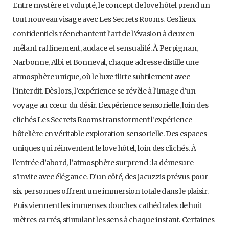
Entre mystère et volupté, le concept de love hôtel prend un
tout nouveau visage avec Les Secrets Rooms. Ces lieux
confidentiels réenchantent l’art de l’évasion à deux en
mêlant raffinement, audace et sensualité. À Perpignan,
Narbonne, Albi et Bonneval, chaque adresse distille une
atmosphère unique, où le luxe flirte subtilement avec
l’interdit. Dès lors, l’expérience se révèle à l’image d’un
voyage au cœur du désir. L’expérience sensorielle, loin des
clichés Les Secrets Rooms transforment l’expérience
hôtelière en véritable exploration sensorielle. Des espaces
uniques qui réinventent le love hôtel, loin des clichés. À
l’entrée d’abord, l’atmosphère surprend : la démesure
s’invite avec élégance. D’un côté, des jacuzzis prévus pour
six personnes offrent une immersion totale dans le plaisir.
Puis viennent les immenses douches cathédrales de huit
mètres carrés, stimulant les sens à chaque instant. Certaines