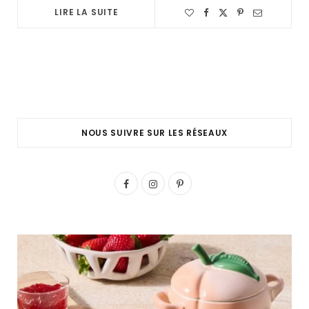
LIRE LA SUITE
NOUS SUIVRE SUR LES RÉSEAUX
F
I
P
a
n
i
c
s
n
e
t
t
b
a
e
o
g
r