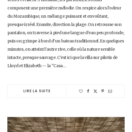
composent une première mélodie. On respire alors l’odeur
du Mozambique, un mélange puissant et envoûtant,
presque irréel. Ensuite, direction la plage. On retrousse son
pantalon, on traverse à pied une langue d’eau peu profonde,
puis on grimpe à bord d’un bateau traditionnel. En quelques
minutes, on atteint l’autre rive, celle où la nature semble
intacte, presque sauvage. C’est ici que la villa sur pilotis de
Lloyd et Elizabeth — la “Casa…
LIRE LA SUITE