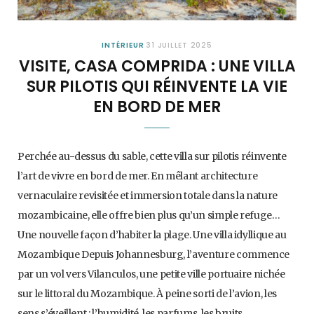
INTÉRIEUR
31 JUILLET 2025
VISITE, CASA COMPRIDA : UNE VILLA
SUR PILOTIS QUI RÉINVENTE LA VIE
EN BORD DE MER
Perchée au-dessus du sable, cette villa sur pilotis réinvente
l’art de vivre en bord de mer. En mêlant architecture
vernaculaire revisitée et immersion totale dans la nature
mozambicaine, elle offre bien plus qu’un simple refuge…
Une nouvelle façon d’habiter la plage. Une villa idyllique au
Mozambique Depuis Johannesburg, l’aventure commence
par un vol vers Vilanculos, une petite ville portuaire nichée
sur le littoral du Mozambique. À peine sorti de l’avion, les
sens s’éveillent : l’humidité, les parfums, les bruits