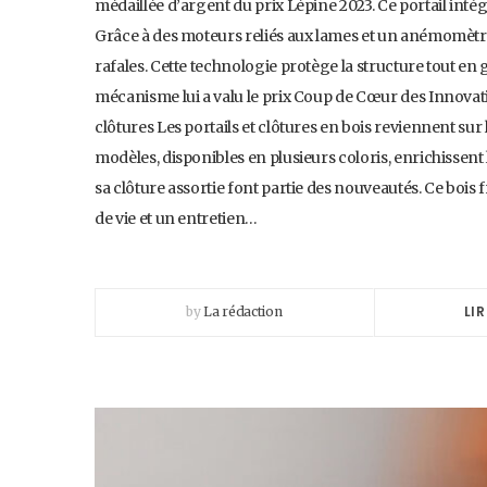
médaillée d’argent du prix Lépine 2023. Ce portail intèg
Grâce à des moteurs reliés aux lames et un anémomètre
rafales. Cette technologie protège la structure tout en 
mécanisme lui a valu le prix Coup de Cœur des Innovati
clôtures Les portails et clôtures en bois reviennent s
modèles, disponibles en plusieurs coloris, enrichissent
sa clôture assortie font partie des nouveautés. Ce bois
de vie et un entretien…
LIR
by
La rédaction