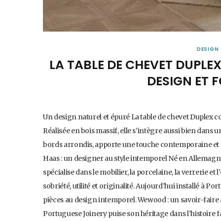
DESIGN
LA TABLE DE CHEVET DUPLEX
DESIGN ET 
Un design naturel et épuré La table de chevet Duplex co
Réalisée en bois massif, elle s’intègre aussi bien dan
bords arrondis, apporte une touche contemporaine et r
Haas : un designer au style intemporel Né en Allemagne
spécialise dans le mobilier, la porcelaine, la verrerie et
sobriété, utilité et originalité. Aujourd’hui installé à
pièces au design intemporel. Wewood : un savoir-faire
Portuguese Joinery puise son héritage dans l’histoire f