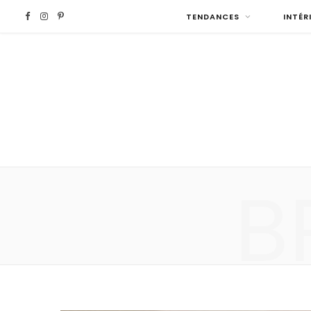
F
I
P
TENDANCES
INTÉR
a
n
i
c
s
n
e
t
t
b
a
e
B
o
g
r
o
r
e
k
a
s
m
t