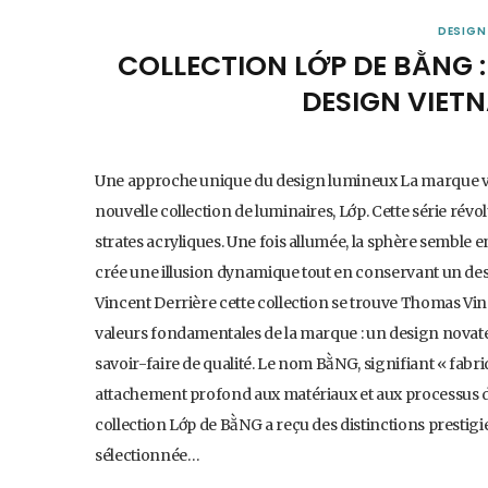
DESIGN
COLLECTION LỚP DE BẰNG 
DESIGN VIET
Une approche unique du design lumineux La marque v
nouvelle collection de luminaires, Lớp. Cette série rév
strates acryliques. Une fois allumée, la sphère semble 
crée une illusion dynamique tout en conservant un d
Vincent Derrière cette collection se trouve Thomas Vince
valeurs fondamentales de la marque : un design novat
savoir-faire de qualité. Le nom BằNG, signifiant « fabri
attachement profond aux matériaux et aux processus 
collection Lớp de BằNG a reçu des distinctions presti
sélectionnée…