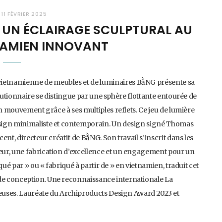
11 FÉVRIER 2025
: UN ÉCLAIRAGE SCULPTURAL AU
NAMIEN INNOVANT
ietnamienne de meubles et de luminaires BằNG présente sa
olutionnaire se distingue par une sphère flottante entourée de
en mouvement grâce à ses multiples reflets. Ce jeu de lumière
esign minimaliste et contemporain. Un design signé Thomas
nt, directeur créatif de BằNG. Son travail s’inscrit dans les
eur, une fabrication d’excellence et un engagement pour un
qué par » ou « fabriqué à partir de » en vietnamien, traduit cet
de conception. Une reconnaissance internationale La
gieuses. Lauréate du Archiproducts Design Award 2023 et