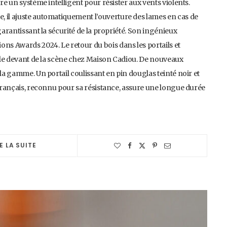
re un système intelligent pour résister aux vents violents.
, il ajuste automatiquement l’ouverture des lames en cas de
garantissant la sécurité de la propriété. Son ingénieux
ons Awards 2024. Le retour du bois dans les portails et
ur le devant de la scène chez Maison Cadiou. De nouveaux
 la gamme. Un portail coulissant en pin douglas teinté noir et
 français, reconnu pour sa résistance, assure une longue durée
E LA SUITE