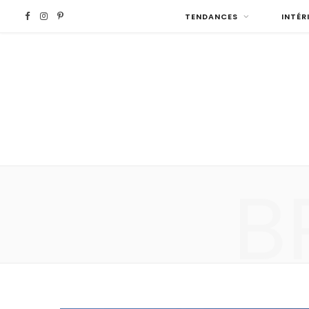
F
I
P
TENDANCES
INTÉR
a
n
i
c
s
n
e
t
t
b
a
e
B
o
g
r
o
r
e
k
a
s
m
t