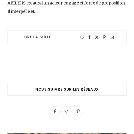
ABILITIS est aussi un acteur engagé et force de proposition.
Il interpelle et…
LIRE LA SUITE
NOUS SUIVRE SUR LES RÉSEAUX
F
I
P
a
n
i
c
s
n