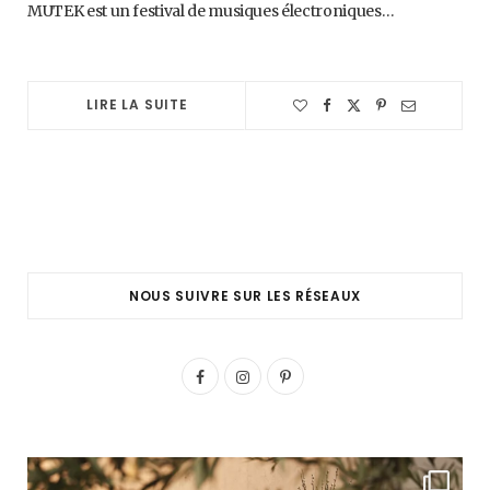
MUTEK est un festival de musiques électroniques…
LIRE LA SUITE
NOUS SUIVRE SUR LES RÉSEAUX
F
I
P
a
n
i
c
s
n
e
t
t