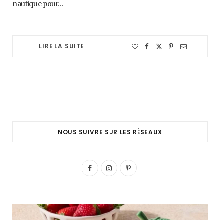
nautique pour…
LIRE LA SUITE
NOUS SUIVRE SUR LES RÉSEAUX
F
I
P
a
n
i
c
s
n
e
t
t