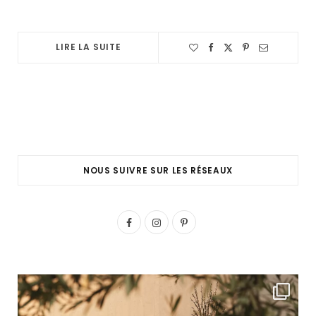
LIRE LA SUITE
NOUS SUIVRE SUR LES RÉSEAUX
F
I
P
a
n
i
c
s
n
e
t
t