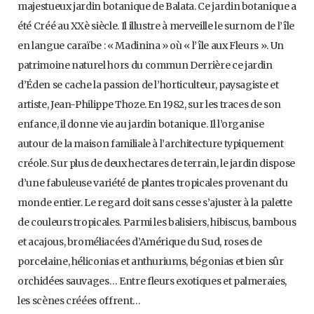
majestueux jardin botanique de Balata. Ce jardin botanique a
été Créé au XXè siècle. Il illustre à merveille le surnom de l’île
en langue caraïbe : « Madinina » où « l’île aux Fleurs ». Un
patrimoine naturel hors du commun Derrière ce jardin
d’Éden se cache la passion de l’horticulteur, paysagiste et
artiste, Jean-Philippe Thoze. En 1982, sur les traces de son
enfance, il donne vie au jardin botanique. Il l’organise
autour de la maison familiale à l’architecture typiquement
créole. Sur plus de deux hectares de terrain, le jardin dispose
d’une fabuleuse variété de plantes tropicales provenant du
monde entier. Le regard doit sans cesse s’ajuster à la palette
de couleurs tropicales. Parmi les balisiers, hibiscus, bambous
et acajous, broméliacées d’Amérique du Sud, roses de
porcelaine, héliconias et anthuriums, bégonias et bien sûr
orchidées sauvages… Entre fleurs exotiques et palmeraies,
les scènes créées offrent…