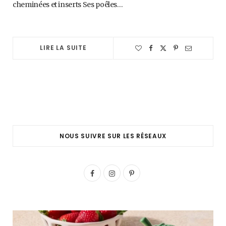
cheminées et inserts Ses poêles…
LIRE LA SUITE
NOUS SUIVRE SUR LES RÉSEAUX
F
I
P
a
n
i
c
s
n
e
t
t