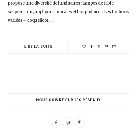
propose une diversité de luminaires : lampes de table,
suspensions, appliques murales et lampadaires. Les finitions
variées – coquelicot,…
LIRE LA SUITE
NOUS SUIVRE SUR LES RÉSEAUX
F
I
P
a
n
i