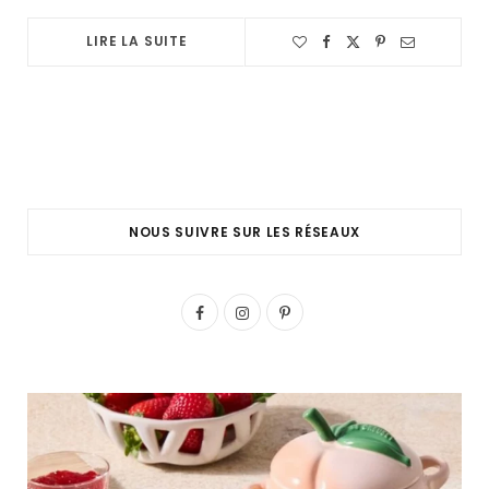
LIRE LA SUITE
NOUS SUIVRE SUR LES RÉSEAUX
F
I
P
a
n
i
c
s
n
e
t
t
b
a
e