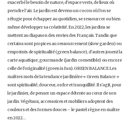
exacerbé le besoin de nature, d’espace verts, de lieux où
prendre l’air. Le jardin est devenu un cocon où l’on se
réfugie pour échapper au quotidien, se ressourcer ou bien
même développer sa créativité. En 2022, les jardins se
mettent au diapason des envies des Français. Tandis que
certains sont propices au ressourcement (slow garden) ou
empreints de spiritualité (green balance), d’autres jouent la
carte aquatique, gourmande (jardin comestible) ou encore
celle de l’originalité (green is fun). GREEN BALANCE Les
maîtres mots de la tendance jardinière « Green Balance »
sont spiritualité, douceur, ordre et tranquillité. Il s’agit, pour
le jardinier, de penser un espace détente au cœur de son
jardin. Végétaux, accessoires et mobiliers adoptent des
couleurs et des formes douces – le pastel règne en maître
en 2022…