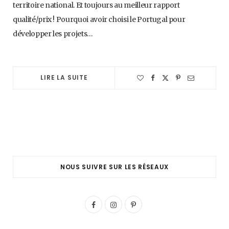
territoire national. Et toujours au meilleur rapport
qualité/prix ! Pourquoi avoir choisi le Portugal pour
développer les projets…
LIRE LA SUITE
NOUS SUIVRE SUR LES RÉSEAUX
F
I
P
a
n
i