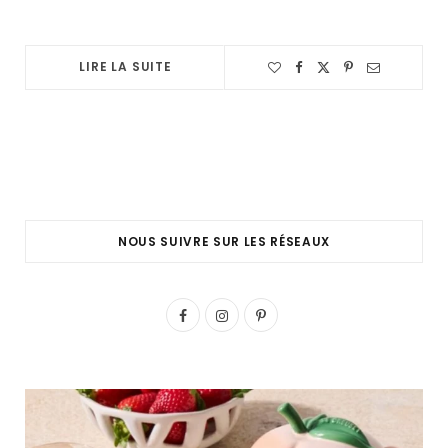
LIRE LA SUITE
NOUS SUIVRE SUR LES RÉSEAUX
F
I
P
a
n
i
c
s
n
e
t
t