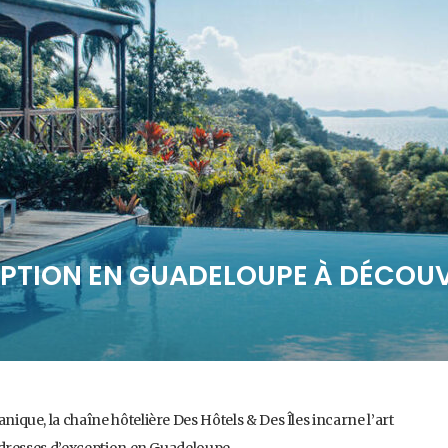
EPTION EN GUADELOUPE À DÉCOU
canique, la chaîne hôtelière Des Hôtels & Des Îles incarne l’art
is adresses d’exception en Guadeloupe.