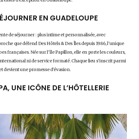
SÉJOURNER EN GUADELOUPE
nte de séjourner : plus intime et personnalisée, avec
proche que défend Des Hôtels & Des Îles depuis 1986, l’unique
 françaises. Née sur l’île Papillon, elle en porte les couleurs,
 international ni de service formaté. Chaque lieu s’inscrit parmi
et devient une promesse d’évasion.
A, UNE ICÔNE DE L’HÔTELLERIE