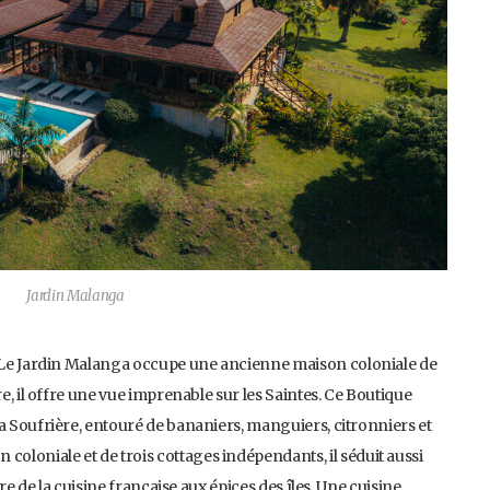
Jardin Malanga
, Le Jardin Malanga occupe une ancienne maison coloniale de
re, il offre une vue imprenable sur les Saintes. Ce Boutique
a Soufrière, entouré de bananiers, manguiers, citronniers et
loniale et de trois cottages indépendants, il séduit aussi
ire de la cuisine française aux épices des îles. Une cuisine