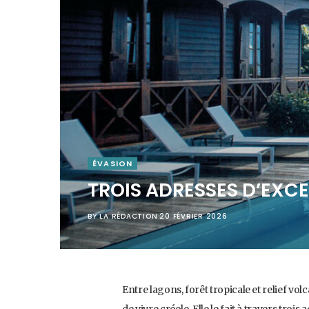
ÉVASION
TROIS ADRESSES D’EXC
BY
LA RÉDACTION
20 FÉVRIER 2026
Entre lagons, forêt tropicale et relief vol
de vivre créole. Elle le fait à travers tro