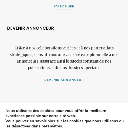
S'ABONNER
DEVENIR ANNONCEUR
Grâce à nos collaborations variées et à nos partenariats
stratégiques, nous offrons une visibilité exceptionnelle à nos
annonceurs, assurant ainsi le succès constant de nos
publications et de nos dossiers spéciaux.
DEVENIR ANNONCEUR
Nous utilisons des cookies pour vous offrir la meilleure
expérience possible sur notre site web.
© 2024 Maisonetjardinmagazine.fr.
Mentions légales
et
politique de
Vous pouvez en savoir plus sur les cookies que nous utilisons ou
les désactiver dans
paramètres
.
confidentialité
.