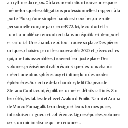
au rythme du repos. Où la concentration trouve un espace
même lorsque les obligations professionnelles frappent à la
porte. Plus qu’une simple chambre à coucher, une suite
personnelle conçue par cierre1972. Ici, le confort et la
fonctionnalité se rencontrent dans un équilibre intemporel
et sartorial. Une chambre où tout trouve sa place Des pièces
uniques, choisies parmi les nouveautés 2025 et pièces cultes
qui, une fois assemblées, trouvent leur juste place. Des
volumes précisément calibrés ainsi que des tons chauds
créent une atmosphère cosy et intime, loin des modes
éphémères.Au centre de la chambre, le lit Chapeau de
Stefano Conficconi, équilibre formel et détails raffinés. Sur
les côtés, les tables de chevet Avalon d’Emilio Nanni et Arona
de Marco Fumagalli. Leur design et leurs formes pures,
introduisent rigueur et cohérence. Lignes épurées, volumes
secs, un minimalisme qui ne renonce…