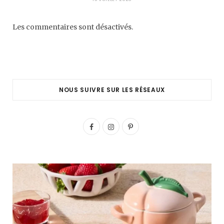
Les commentaires sont désactivés.
NOUS SUIVRE SUR LES RÉSEAUX
F
I
P
a
n
i
c
s
n
e
t
t
b
a
e
o
g
r