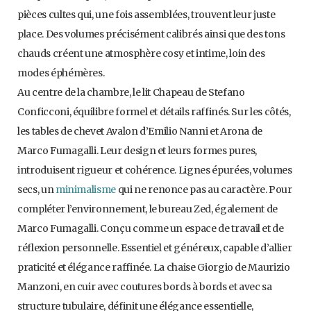
pièces cultes qui, une fois assemblées, trouvent leur juste
place. Des volumes précisément calibrés ainsi que des tons
chauds créent une atmosphère cosy et intime, loin des
modes éphémères.
Au centre de la chambre, le lit Chapeau de Stefano
Conficconi, équilibre formel et détails raffinés. Sur les côtés,
les tables de chevet Avalon d’Emilio Nanni et Arona de
Marco Fumagalli. Leur design et leurs formes pures,
introduisent rigueur et cohérence. Lignes épurées, volumes
secs, un
minimalisme
qui ne renonce pas au caractère. Pour
compléter l’environnement, le bureau Zed, également de
Marco Fumagalli. Conçu comme un espace de travail et de
réflexion personnelle. Essentiel et généreux, capable d’allier
praticité et élégance raffinée. La chaise Giorgio de Maurizio
Manzoni, en cuir avec coutures bords à bords et avec sa
structure tubulaire, définit une élégance essentielle,