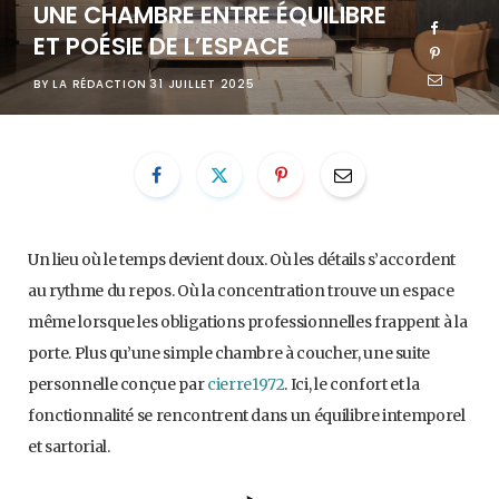
UNE CHAMBRE ENTRE ÉQUILIBRE
ET POÉSIE DE L’ESPACE
BY
LA RÉDACTION
31 JUILLET 2025
Un lieu où le temps devient doux. Où les détails s’accordent
au rythme du repos. Où la concentration trouve un espace
même lorsque les obligations professionnelles frappent à la
porte. Plus qu’une simple chambre à coucher, une suite
personnelle conçue par
cierre1972
. Ici, le confort et la
fonctionnalité se rencontrent dans un équilibre intemporel
et sartorial.