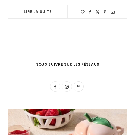
LIRE LA SUITE
NOUS SUIVRE SUR LES RÉSEAUX
F
I
P
a
n
i
c
s
n
e
t
t
b
a
e