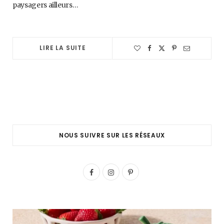
paysagers ailleurs…
LIRE LA SUITE
NOUS SUIVRE SUR LES RÉSEAUX
F
I
P
a
n
i
c
s
n
e
t
t