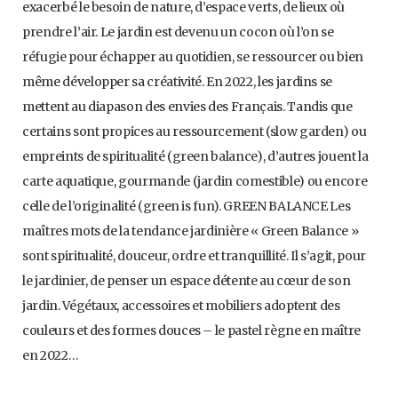
exacerbé le besoin de nature, d’espace verts, de lieux où
prendre l’air. Le jardin est devenu un cocon où l’on se
réfugie pour échapper au quotidien, se ressourcer ou bien
même développer sa créativité. En 2022, les jardins se
mettent au diapason des envies des Français. Tandis que
certains sont propices au ressourcement (slow garden) ou
empreints de spiritualité (green balance), d’autres jouent la
carte aquatique, gourmande (jardin comestible) ou encore
celle de l’originalité (green is fun). GREEN BALANCE Les
maîtres mots de la tendance jardinière « Green Balance »
sont spiritualité, douceur, ordre et tranquillité. Il s’agit, pour
le jardinier, de penser un espace détente au cœur de son
jardin. Végétaux, accessoires et mobiliers adoptent des
couleurs et des formes douces – le pastel règne en maître
en 2022…