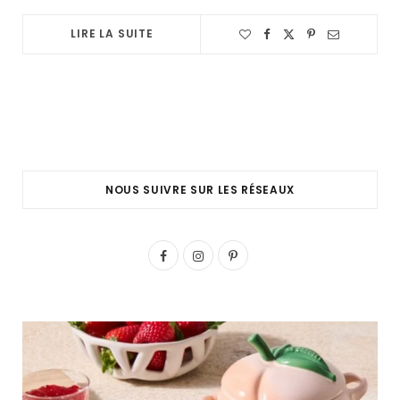
LIRE LA SUITE
NOUS SUIVRE SUR LES RÉSEAUX
F
I
P
a
n
i
c
s
n
e
t
t
b
a
e