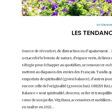
EXTÉRIEU
LES TENDANC
Source de réconfort, de distraction ou d’apaisement… Le
a exacerbé le besoin de nature, d’espace verts, de lieux 
réfugie pour échapper au quotidien, se ressourcer ou b
mettent au diapason des envies des Français. Tandis q
empreints de spiritualité (green balance), d’autres jo
encore celle de l’originalité (green is fun). GREEN BA
Balance » sont spiritualité, douceur, ordre et tranquillit
cœur de son jardin. Végétaux, accessoires et mobiliers
en maître en 2022…