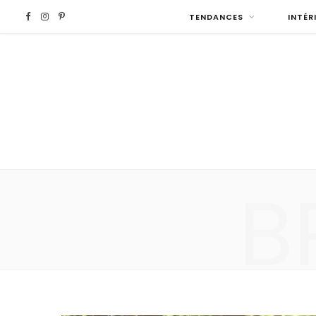
F
I
P
TENDANCES
INTÉR
a
n
i
c
s
n
e
t
t
b
a
e
B
o
g
r
o
r
e
k
a
s
m
t