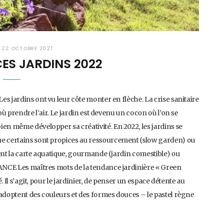
R
22 OCTOBRE 2021
ES JARDINS 2022
s jardins ont vu leur côte monter en flèche. La crise sanitaire
où prendre l’air. Le jardin est devenu un cocon où l’on se
ien même développer sa créativité. En 2022, les jardins se
ue certains sont propices au ressourcement (slow garden) ou
uent la carte aquatique, gourmande (jardin comestible) ou
LANCE Les maîtres mots de la tendance jardinière « Green
é. Il s’agit, pour le jardinier, de penser un espace détente au
 adoptent des couleurs et des formes douces – le pastel règne