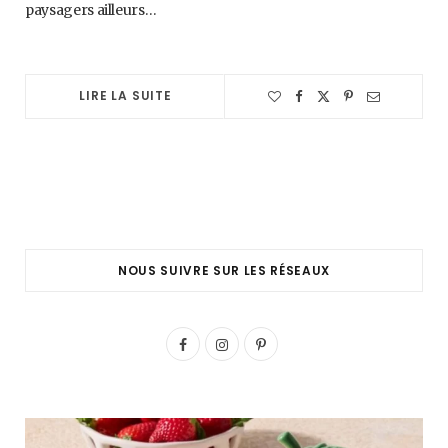
paysagers ailleurs…
LIRE LA SUITE
NOUS SUIVRE SUR LES RÉSEAUX
F
I
P
a
n
i
c
s
n
e
t
t