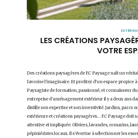
EXTÉRIEU
LES CRÉATIONS PAYSAGÈR
VOTRE ESP
Des créations paysagères de F.C Paysage naît un vérita
favorise l’imaginaire. Et profitez d’un espace propice à
Paysagiste de formation, passionné, et connaisseur du
entreprise d’aménagement extérieur il y a deux ans da
distille son expertise et son inventivité. Jardins, parcs
extérieure et créations paysagères… F.C Paysage doit s
attentive et impliquée. Oliviers, lavandes, romarins, la
pépiniéristes locaux. Il s’évertue à sélectionner les esse