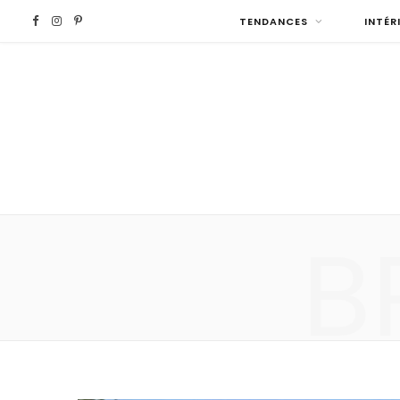
F
I
P
TENDANCES
INTÉR
a
n
i
c
s
n
e
t
t
b
a
e
B
o
g
r
o
r
e
k
a
s
m
t