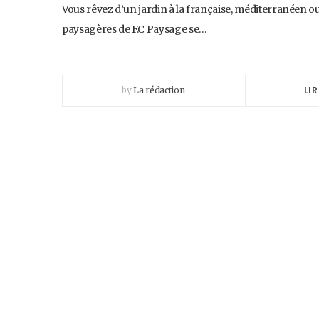
Vous rêvez d’un jardin à la française, méditerranéen o
paysagères de F.C Paysage se…
LIR
by
La rédaction