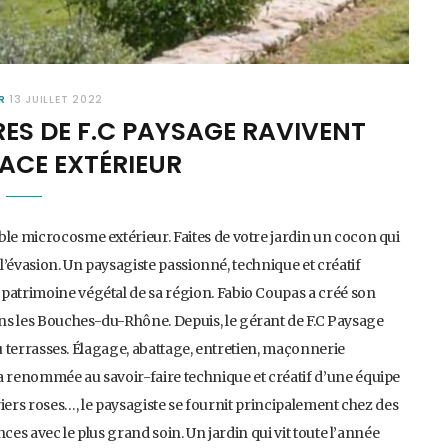
R
13 JUILLET 2022
ES DE F.C PAYSAGE RAVIVENT
ACE EXTÉRIEUR
ble microcosme extérieur. Faites de votre jardin un cocon qui
 l’évasion. Un paysagiste passionné, technique et créatif
 patrimoine végétal de sa région. Fabio Coupas a créé son
ns les Bouches-du-Rhône. Depuis, le gérant de F.C Paysage
 ou terrasses. Élagage, abattage, entretien, maçonnerie
a renommée au savoir-faire technique et créatif d’une équipe
uriers roses…, le paysagiste se fournit principalement chez des
nces avec le plus grand soin. Un jardin qui vit toute l’année