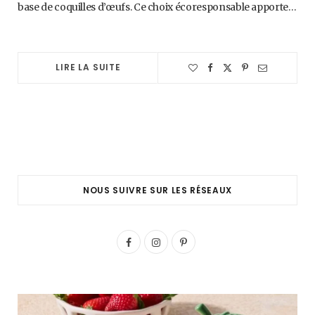
base de coquilles d’œufs. Ce choix écoresponsable apporte…
LIRE LA SUITE
NOUS SUIVRE SUR LES RÉSEAUX
F
I
P
a
n
i
c
s
n
e
t
t