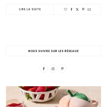
LIRE LA SUITE
NOUS SUIVRE SUR LES RÉSEAUX
F
I
P
a
n
i
c
s
n
e
t
t
b
a
e