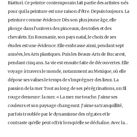
Biatturi. Ce peintre contemporain fait partie des artistes-nés
pour qui la peinture est une raison d’être. Depuis toujours. La
peinture comme évidence Dès son plus jeune âge, elle
plonge dans l’univers des pinceaux, des toiles et des
chevalets. En Roumanie, son pays natal, le choix de ses
études est une évidence. Elle embrasse ainsi, pendant sept
années, les Arts plastiques. Puis les Beaux-Arts de Bucarest,
pendant cinq ans. Sa vie est ensuite faite de découvertes. Elle
voyage à travers le monde, notamment au Mexique, où elle
dépose ses valises le temps de s’imprégner des lieux. La
passion de la mer Tout au long de ses pérégrinations, un fil
rouge demeure : la mer. « La mer me touche. J’aime ses
couleurs et son paysage changeant. J’aime sa tranquillité,
parfois troublée par le dynamisme des régates et le
contraste qu’elle peut offrir lorsqu’elle se déchaîne. Avec la…