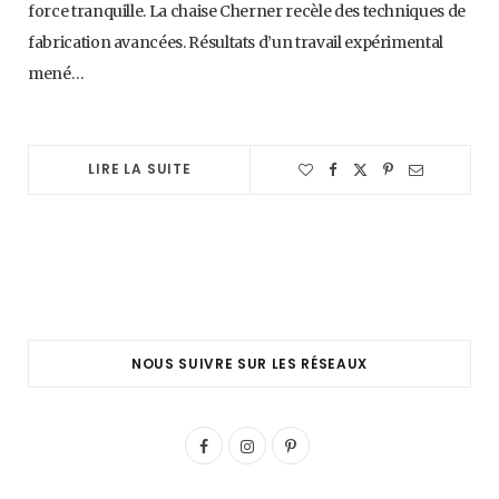
force tranquille. La chaise Cherner recèle des techniques de
fabrication avancées. Résultats d’un travail expérimental
mené…
LIRE LA SUITE
NOUS SUIVRE SUR LES RÉSEAUX
F
I
P
a
n
i