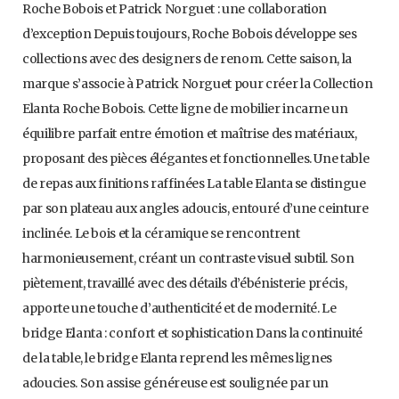
Roche Bobois et Patrick Norguet : une collaboration
d’exception Depuis toujours, Roche Bobois développe ses
collections avec des designers de renom. Cette saison, la
marque s’associe à Patrick Norguet pour créer la Collection
Elanta Roche Bobois. Cette ligne de mobilier incarne un
équilibre parfait entre émotion et maîtrise des matériaux,
proposant des pièces élégantes et fonctionnelles. Une table
de repas aux finitions raffinées La table Elanta se distingue
par son plateau aux angles adoucis, entouré d’une ceinture
inclinée. Le bois et la céramique se rencontrent
harmonieusement, créant un contraste visuel subtil. Son
piètement, travaillé avec des détails d’ébénisterie précis,
apporte une touche d’authenticité et de modernité. Le
bridge Elanta : confort et sophistication Dans la continuité
de la table, le bridge Elanta reprend les mêmes lignes
adoucies. Son assise généreuse est soulignée par un