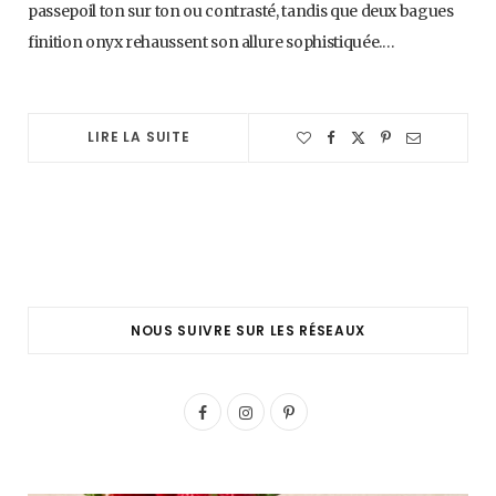
passepoil ton sur ton ou contrasté, tandis que deux bagues
finition onyx rehaussent son allure sophistiquée.…
LIRE LA SUITE
NOUS SUIVRE SUR LES RÉSEAUX
F
I
P
a
n
i
c
s
n