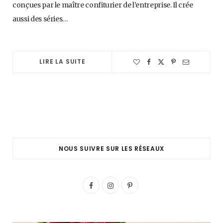
conçues par le maître confiturier de l’entreprise. Il crée
aussi des séries…
LIRE LA SUITE
NOUS SUIVRE SUR LES RÉSEAUX
F
I
P
a
n
i
c
s
n