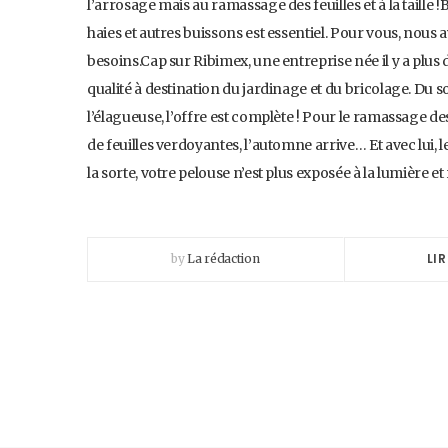
l’arrosage mais au ramassage des feuilles et à la taille 
haies et autres buissons est essentiel. Pour vous, nous
besoins.Cap sur Ribimex, une entreprise née il y a plus 
qualité à destination du jardinage et du bricolage. Du s
l’élagueuse, l’offre est complète ! Pour le ramassage d
de feuilles verdoyantes, l’automne arrive… Et avec lui, l
la sorte, votre pelouse n’est plus exposée à la lumière 
LIR
by
La rédaction