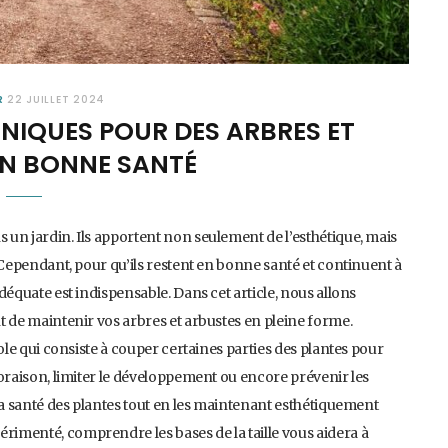
R
22 JUILLET 2024
CHNIQUES POUR DES ARBRES ET
EN BONNE SANTÉ
s un jardin. Ils apportent non seulement de l’esthétique, mais
e. Cependant, pour qu’ils restent en bonne santé et continuent à
adéquate est indispensable. Dans cet article, nous allons
nt de maintenir vos arbres et arbustes en pleine forme.
icole qui consiste à couper certaines parties des plantes pour
floraison, limiter le développement ou encore prévenir les
t la santé des plantes tout en les maintenant esthétiquement
érimenté, comprendre les bases de la taille vous aidera à