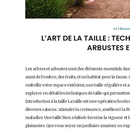
EXTÉRIEU
L’ART DE LA TAILLE : TE
ARBUSTES 
Les arbres et arbustes sont des éléments essentiels dan
aussi de l’ombre, des fruits, et un habitat pour la faun
embellir votre espace extérieur, une taille régulière et 
explorer en détail les techniques de taille qui permette
Introduction à la taille La taille est une opération hort
diverses raisons : stimuler la croissance, améliorer la 
maladies. Une taille bien réalisée favorise la vigueur e
plaisantes. Que vous soyez un jardinier amateur ou exp