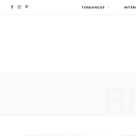
F
I
P
TENDANCES
INTÉR
a
n
i
c
s
n
e
t
t
b
a
e
B
o
g
r
o
r
e
k
a
s
m
t