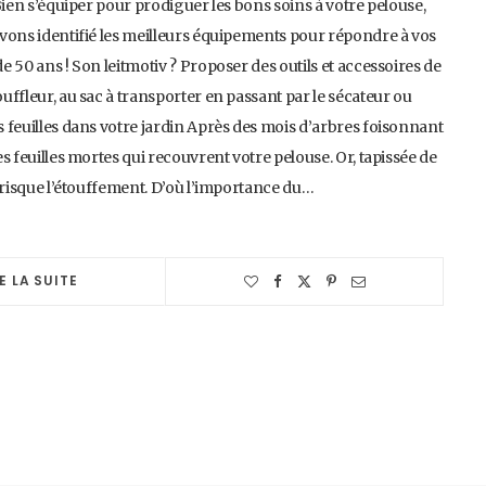
!Bien s’équiper pour prodiguer les bons soins à votre pelouse,
 avons identifié les meilleurs équipements pour répondre à vos
de 50 ans ! Son leitmotiv ? Proposer des outils et accessoires de
ouffleur, au sac à transporter en passant par le sécateur ou
es feuilles dans votre jardin Après des mois d’arbres foisonnant
es feuilles mortes qui recouvrent votre pelouse. Or, tapissée de
et risque l’étouffement. D’où l’importance du…
E LA SUITE