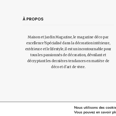
À PROPOS
Maison et Jardin Magazine, le magazine déco par
excellence !Spécialisé dans la décoration intérieure,
extérieure et le lifestyle, il est un incontournable pour
tous les passionnés de décoration, dévoilant et
décryptant les dernières tendances en matière de
déco et d'art de vivre.
Nous utilisons des cookie
© 2024 Maisonetjardinmagazine.fr.
Mentions légales
et
pol
Vous pouvez en savoir pl