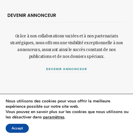
DEVENIR ANNONCEUR
Grâce à nos collaborations variées et à nos partenariats
stratégiques, nous offrons une visibilité exceptionnelle à nos
annonceurs, assurant ainsi le succès constant de nos
publications et de nos dossiers spéciaux.
DEVENIR ANNONCEUR
Nous utilisons des cookies pour vous offrir la meilleure
expérience possible sur notre site web.
© 2024 Maisonetjardinmagazine.fr.
Mentions légales
et
politique de
Vous pouvez en savoir plus sur les cookies que nous utilisons ou
les désactiver dans
paramètres
.
confidentialité
.
Top
Accept