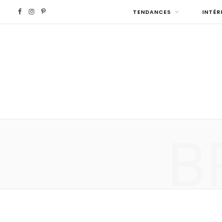
F
I
P
TENDANCES
INTÉR
a
n
i
c
s
n
e
t
t
b
a
e
B
o
g
r
o
r
e
k
a
s
m
t