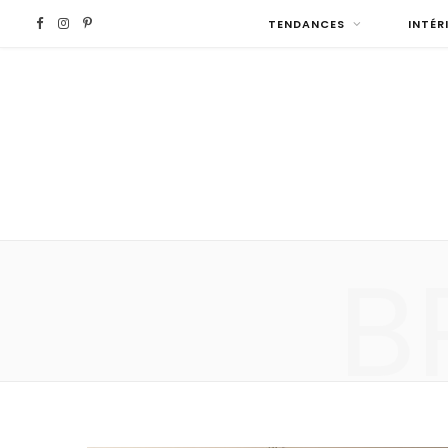
F
I
P
TENDANCES
INTÉR
a
n
i
c
s
n
e
t
t
b
a
e
B
o
g
r
o
r
e
k
a
s
m
t