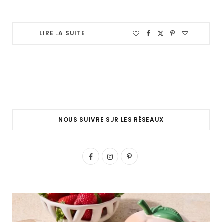
LIRE LA SUITE
NOUS SUIVRE SUR LES RÉSEAUX
F
I
P
a
n
i
c
s
n
e
t
t