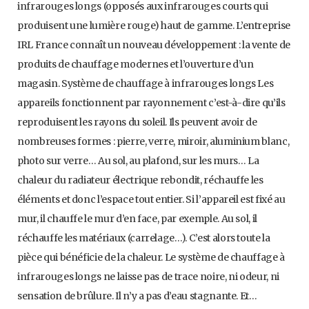
infrarouges longs (opposés aux infrarouges courts qui
produisent une lumière rouge) haut de gamme. L’entreprise
IRL France connaît un nouveau développement : la vente de
produits de chauffage modernes et l’ouverture d’un
magasin. Système de chauffage à infrarouges longs Les
appareils fonctionnent par rayonnement c’est-à-dire qu’ils
reproduisent les rayons du soleil. Ils peuvent avoir de
nombreuses formes : pierre, verre, miroir, aluminium blanc,
photo sur verre… Au sol, au plafond, sur les murs… La
chaleur du radiateur électrique rebondit, réchauffe les
éléments et donc l’espace tout entier. Si l’appareil est fixé au
mur, il chauffe le mur d’en face, par exemple. Au sol, il
réchauffe les matériaux (carrelage…). C’est alors toute la
pièce qui bénéficie de la chaleur. Le système de chauffage à
infrarouges longs ne laisse pas de trace noire, ni odeur, ni
sensation de brûlure. Il n’y a pas d’eau stagnante. Et…