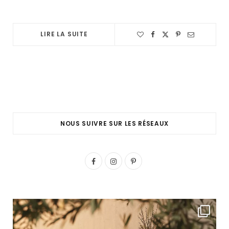
LIRE LA SUITE
NOUS SUIVRE SUR LES RÉSEAUX
F
I
P
a
n
i
c
s
n
e
t
t