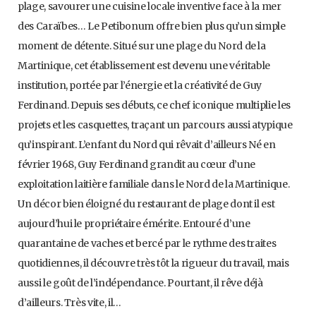
plage, savourer une cuisine locale inventive face à la mer
des Caraïbes… Le Petibonum offre bien plus qu’un simple
moment de détente. Situé sur une plage du Nord de la
Martinique, cet établissement est devenu une véritable
institution, portée par l’énergie et la créativité de Guy
Ferdinand. Depuis ses débuts, ce chef iconique multiplie les
projets et les casquettes, traçant un parcours aussi atypique
qu’inspirant. L’enfant du Nord qui rêvait d’ailleurs Né en
février 1968, Guy Ferdinand grandit au cœur d’une
exploitation laitière familiale dans le Nord de la Martinique.
Un décor bien éloigné du restaurant de plage dont il est
aujourd’hui le propriétaire émérite. Entouré d’une
quarantaine de vaches et bercé par le rythme des traites
quotidiennes, il découvre très tôt la rigueur du travail, mais
aussi le goût de l’indépendance. Pourtant, il rêve déjà
d’ailleurs. Très vite, il…