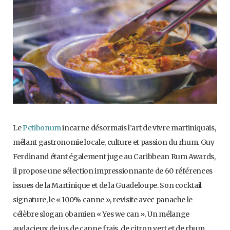
Le
Petibonum
incarne désormais l’art de vivre martiniquais,
mêlant gastronomie locale, culture et passion du rhum. Guy
Ferdinand étant également juge au Caribbean Rum Awards,
il propose une sélection impressionnante de 60 références
issues de la Martinique et de la Guadeloupe. Son cocktail
signature, le « 100% canne », revisite avec panache le
célèbre slogan obamien « Yes we can ». Un mélange
audacieux de jus de canne frais, de citron vert et de rhum