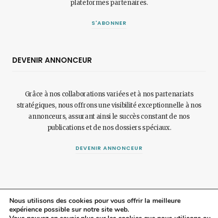
plateformes partenaires.
S'ABONNER
DEVENIR ANNONCEUR
Grâce à nos collaborations variées et à nos partenariats
stratégiques, nous offrons une visibilité exceptionnelle à nos
annonceurs, assurant ainsi le succès constant de nos
publications et de nos dossiers spéciaux.
DEVENIR ANNONCEUR
Nous utilisons des cookies pour vous offrir la meilleure
expérience possible sur notre site web.
© 2024 Maisonetjardinmagazine.fr.
Mentions légales
et
politique de