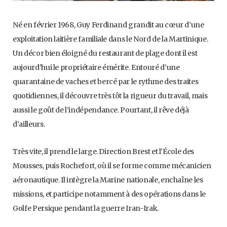
Né en février 1968, Guy Ferdinand grandit au cœur d’une
exploitation laitière familiale dans le Nord de la Martinique.
Un décor bien éloigné du restaurant de plage dont il est
aujourd’hui le propriétaire émérite. Entouré d’une
quarantaine de vaches et bercé par le rythme des traites
quotidiennes, il découvre très tôt la rigueur du travail, mais
aussi le goût de l’indépendance. Pourtant, il rêve déjà
d’ailleurs.
Très vite, il prend le large. Direction Brest et l’École des
Mousses, puis Rochefort, où il se forme comme mécanicien
aéronautique. Il intègre la Marine nationale, enchaîne les
missions, et participe notamment à des opérations dans le
Golfe Persique pendant la guerre Iran-Irak.