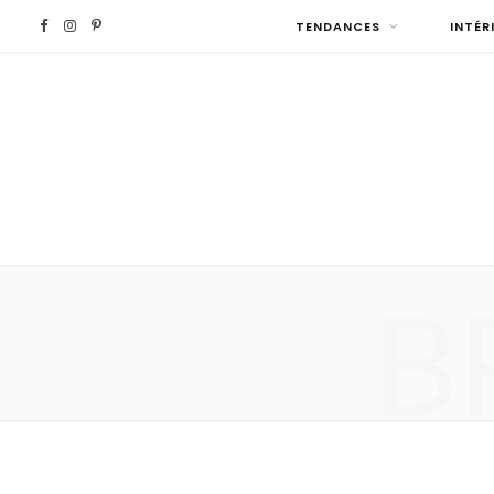
F
I
P
TENDANCES
INTÉR
a
n
i
c
s
n
e
t
t
b
a
e
B
o
g
r
o
r
e
k
a
s
m
t