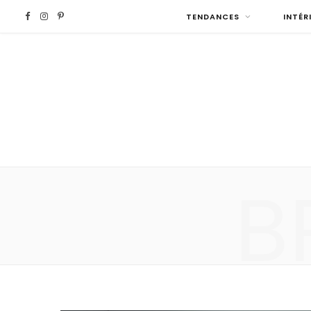
F
I
P
TENDANCES
INTÉR
a
n
i
c
s
n
e
t
t
b
a
e
B
o
g
r
o
r
e
k
a
s
m
t