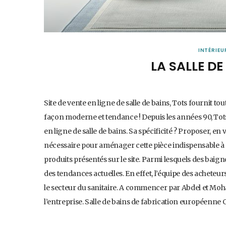
INTÉRIEU
LA SALLE DE
Site de vente en ligne de salle de bains, Tots fournit to
façon moderne et tendance ! Depuis les années 90, Tots
en ligne de salle de bains. Sa spécificité ? Proposer, e
nécessaire pour aménager cette pièce indispensable à not
produits présentés sur le site. Parmi lesquels des baign
des tendances actuelles. En effet, l’équipe des acheteur
le secteur du sanitaire. A commencer par Abdel et Moham
l’entreprise. Salle de bains de fabrication européenne