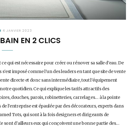
R
4 JANVIER 2023
 BAIN EN 2 CLICS
ut ce qui est nécessaire pour créer ou rénover sa salle d’eau. De
 s’est imposé comme l’un des leaders en tant que site de vente
n vente directe et donc sans intermédiaire, tout l’équipement
re quotidien. Ce qui explique les tarifs attractifs des
oires, douches, parois, robinetteries, carrelages… à la pointe
s de l’entreprise est épaulée par des décorateurs, experts dans
ed Tots, qui sont à la fois designers et dirigeants de
 Ce sont d’ailleurs eux qui conçoivent une bonne partie des…